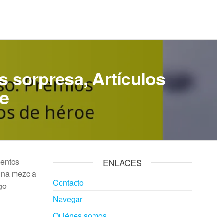
s sorpresa, Artículos
oe
ventos
ENLACES
 una mezcla
Contacto
go
Navegar
Quiénes somos