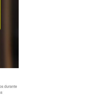
os durante
as