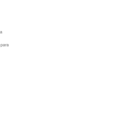
la
 para