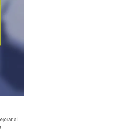
jorar el
a