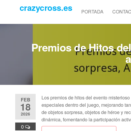
Skip
crazycross.es
to
PORTADA
CONTA
the
content
Premios de Hitos del
a
Los premios de hitos del evento misterios
FEB
18
especiales dentro del juego, mejorando ta
de objetos sorpresa, objetos de héroe y r
2026
dinámica, fomentando la participación activ
0