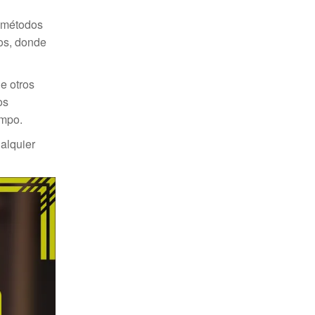
s métodos
tos, donde
e otros
os
empo.
alquier