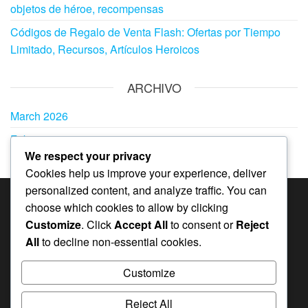
objetos de héroe, recompensas
Códigos de Regalo de Venta Flash: Ofertas por Tiempo
Limitado, Recursos, Artículos Heroicos
ARCHIVO
March 2026
February 2026
We respect your privacy
Cookies help us improve your experience, deliver
personalized content, and analyze traffic. You can
choose which cookies to allow by clicking
CATEGORÍAS
Customize
. Click
Accept All
to consent or
Reject
Bonificaciones del Pase Mensual en Whiteout
All
to decline non-essential cookies.
Survival
Customize
Códigos de regalo en Whiteout Survival
Premios de Hitos del Evento en Whiteout Survival
Reject All