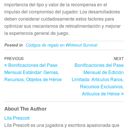
importancia del tipo y valor de la recompensa en el
impulso del compromiso del jugador. Los desarrolladores
deben considerar cuidadosamente estos factores para
optimizar sus mecanismos de retroalimentación y mejorar
la experiencia general de juego.
Posted in
Códigos de regalo en Whiteout Survival
Post
Previous
PREVIOUS
NEXT
N
Bonificaciones del Pase
Bonificaciones del Pase
Post
Po
navigation
Mensual Estándar: Gemas,
Mensual de Edición
Recursos, Objetos de Héroe
Limitada: Artículos Raros,
Recursos Exclusivos,
Artículos de Héroe
About The Author
Lila Prescott
Lila Prescott es una jugadora y escritora apasionada que