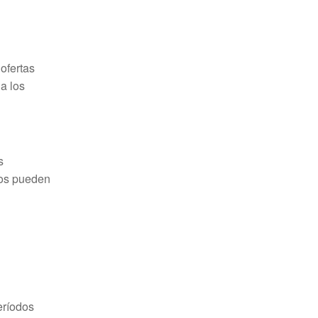
ofertas
a los
s
ios pueden
eríodos