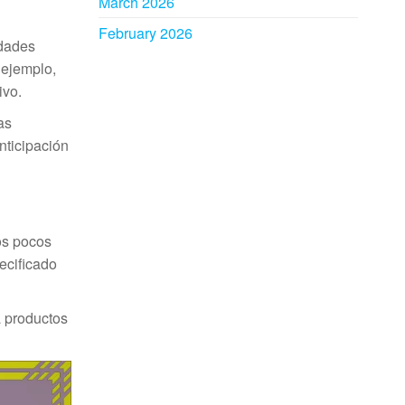
March 2026
February 2026
idades
 ejemplo,
ivo.
as
nticipación
os pocos
ecificado
a productos