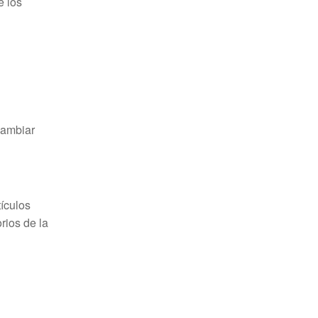
e los
cambiar
tículos
rios de la