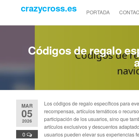
Skip
crazycross.es
to
PORTADA
CONTA
the
content
Códigos de regalo es
Los códigos de regalo específicos para ev
MAR
05
recompensas, artículos temáticos o recurs
participación de los usuarios, sino que ta
2026
artículos exclusivos y descuentos adaptados
0
usuarios pueden elevar sus experiencias fes