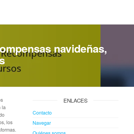
ecompensas navideñas,
s
os
ENLACES
 la
Contacto
ndo
s, los
Navegar
aformas.
Quiénes somos