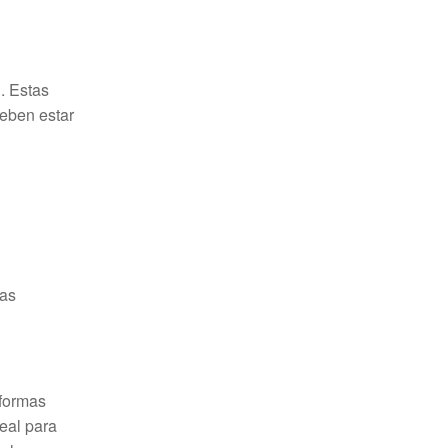
. Estas
deben estar
ias
aformas
eal para